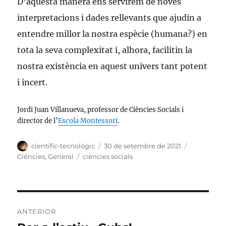
D’aquesta manera ens servirem de noves
interpretacions i dades rellevants que ajudin a
entendre millor la nostra espècie (humana?) en
tota la seva complexitat i, alhora, facilitin la
nostra existència en aquest univers tant potent
i incert.
Jordi Juan Villanueva, professor de Ciències Socials i
director de l’
Escola Montessori
.
Autor
Publicat
Categories
científic-tecnològic
30 de setembre de 2021
el
Etiquetes
Ciències
,
General
ciències socials
Navegació
ANTERIOR
d'entrades