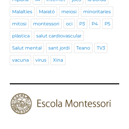
Malalties
Marató
meiosi
minoritaries
mitosi
montessori
oci
P3
P4
P5
plàstica
salut cardiovascular
Salut mental
sant jordi
Teano
TV3
vacuna
virus
Xina