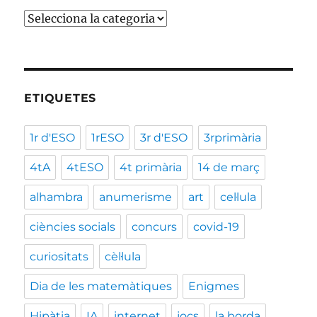
Categories
ETIQUETES
1r d'ESO
1rESO
3r d'ESO
3rprimària
4tA
4tESO
4t primària
14 de març
alhambra
anumerisme
art
cel·lula
ciències socials
concurs
covid-19
curiositats
cèl·lula
Dia de les matemàtiques
Enigmes
Hipàtia
IA
internet
jocs
la borda