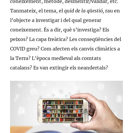
coneixement, mètode, desmentir/validar, etc.
Tanmateix, el tema, el
quid de la qüestió,
rau en
l’objecte a investigar i del qual generar
coneixement. És a dir, què s’investiga? Els
peixos? La capa freàtica? Les conseqüències del
COVID greu? Com afecten els canvis climàtics a
la Terra? L’època medieval als comtats
catalans? Es van extingir els neandertals?