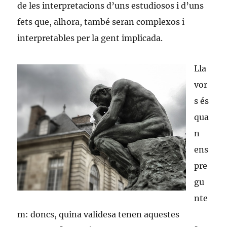
de les interpretacions d’uns estudiosos i d’uns
fets que, alhora, també seran complexos i
interpretables per la gent implicada.
Lla
vor
s és
qua
n
ens
pre
gu
nte
m: doncs, quina validesa tenen aquestes