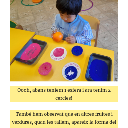
Oooh, abans teníem 1 esfera i ara tenim 2
cercles!
També hem observat que en altres fruites i
verdures, quan les tallem, apareix la forma del