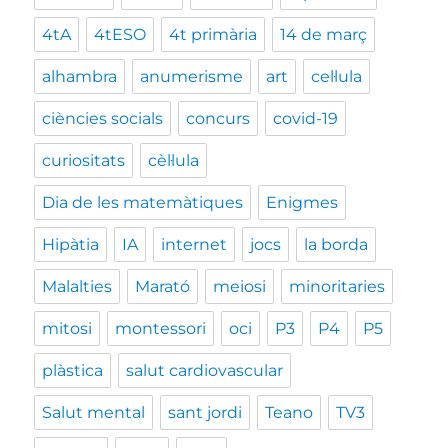
4tA
4tESO
4t primària
14 de març
alhambra
anumerisme
art
cel·lula
ciències socials
concurs
covid-19
curiositats
cèl·lula
Dia de les matemàtiques
Enigmes
Hipàtia
IA
internet
jocs
la borda
Malalties
Marató
meiosi
minoritaries
mitosi
montessori
oci
P3
P4
P5
plàstica
salut cardiovascular
Salut mental
sant jordi
Teano
TV3