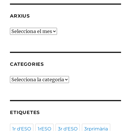
ARXIUS
Arxius
CATEGORIES
Categories
ETIQUETES
1r d'ESO
1rESO
3r d'ESO
3rprimària