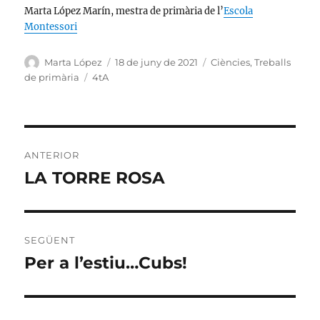
Marta López Marín, mestra de primària de l’
Escola
Montessori
Autor
Publicat
Categories
Marta López
18 de juny de 2021
Ciències
,
Treballs
el
Etiquetes
de primària
4tA
Navegació
ANTERIOR
d'entrades
LA TORRE ROSA
Entrada
anterior:
SEGÜENT
Per a l’estiu…Cubs!
Entrada
següent: