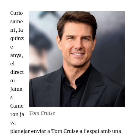
Curio
same
nt, fa
quinz
e
anys,
el
direct
or
Jame
s
Came
Tom Cruise
ron ja
va
planejar enviar a Tom Cruise a l’espai amb una