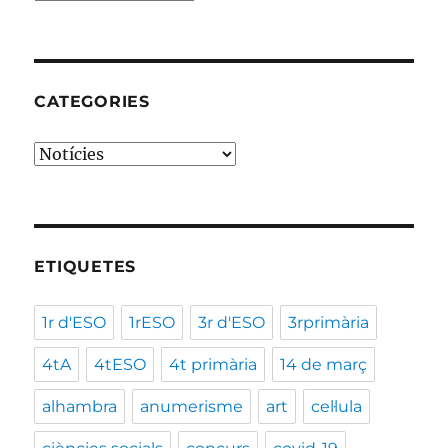
CATEGORIES
Categories
ETIQUETES
1r d'ESO
1rESO
3r d'ESO
3rprimària
4tA
4tESO
4t primària
14 de març
alhambra
anumerisme
art
cel·lula