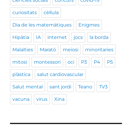
ciències socials
concurs
covid-19
curiositats
cèl·lula
Dia de les matemàtiques
Enigmes
Hipàtia
IA
internet
jocs
la borda
Malalties
Marató
meiosi
minoritaries
mitosi
montessori
oci
P3
P4
P5
plàstica
salut cardiovascular
Salut mental
sant jordi
Teano
TV3
vacuna
virus
Xina