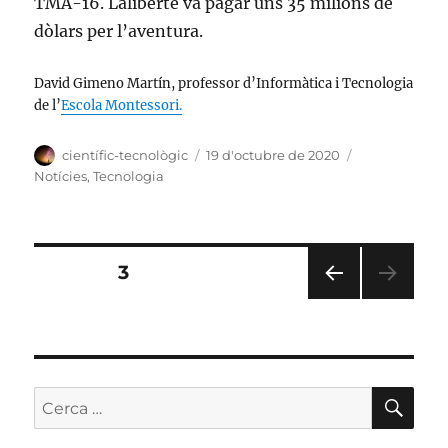
TMA-16. Laliberté va pagar uns 35 milions de
dòlars per l’aventura.
David Gimeno Martín, professor d’Informàtica i Tecnologia
de l’
Escola Montessori.
Autor
Publicat
Categories
científic-tecnològic
19 d'octubre de 2020
el
Notícies
,
Tecnologia
Paginació
PÀGINA
3
PÀGI
de
NA
ANT
les
ERIO
R
CE
Cerca:
entrades